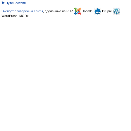
👣 Путешествия
Экспорт словарей на сайты
, сделанные на PHP,
Joomla,
Drupal,
WordPress, MODx.