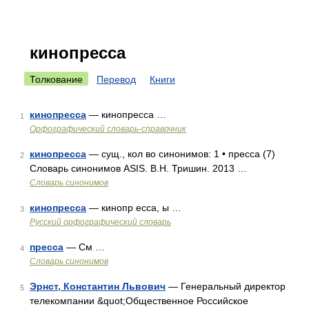
кинопресса
Толкование
Перевод
Книги
кинопресса
— кинопресса …
1
Орфографический словарь-справочник
кинопресса
— сущ., кол во синонимов: 1 • пресса (7)
2
Словарь синонимов ASIS. В.Н. Тришин. 2013 …
Словарь синонимов
кинопресса
— кинопр есса, ы …
3
Русский орфографический словарь
пресса
— См …
4
Словарь синонимов
Эрнст, Константин Львович
— Генеральный директор
5
телекомпании &quot;Общественное Российское