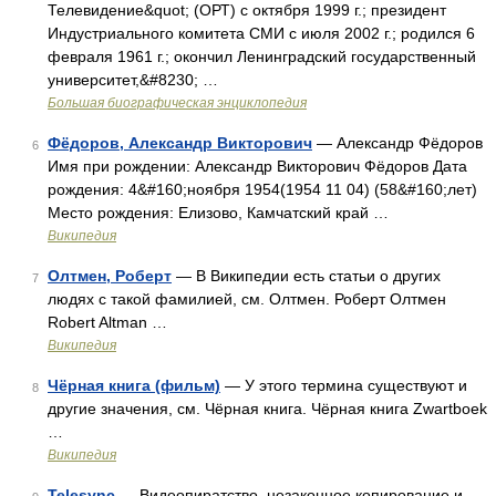
Телевидение&quot; (ОРТ) с октября 1999 г.; президент
Индустриального комитета СМИ с июля 2002 г.; родился 6
февраля 1961 г.; окончил Ленинградский государственный
университет,&#8230; …
Большая биографическая энциклопедия
Фёдоров, Александр Викторович
— Александр Фёдоров
6
Имя при рождении: Александр Викторович Фёдоров Дата
рождения: 4&#160;ноября 1954(1954 11 04) (58&#160;лет)
Место рождения: Елизово, Камчатский край …
Википедия
Олтмен, Роберт
— В Википедии есть статьи о других
7
людях с такой фамилией, см. Олтмен. Роберт Олтмен
Robert Altman …
Википедия
Чёрная книга (фильм)
— У этого термина существуют и
8
другие значения, см. Чёрная книга. Чёрная книга Zwartboek
…
Википедия
Telesync
— Видеопиратство незаконное копирование и